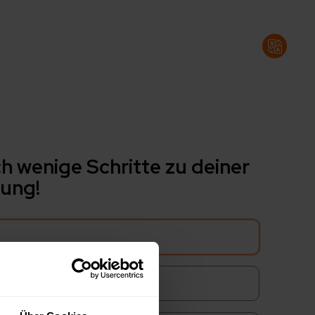
h wenige Schritte zu deiner
ung!