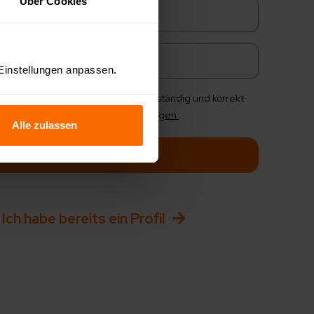
Über Cookies
+43
 Einstellungen anpassen.
on mir angegebenen Daten sind vollständig und korrekt
kzeptiere die
Datenschutzbedingungen
.
Alle zulassen
Weiter
Ich habe bereits ein Profil